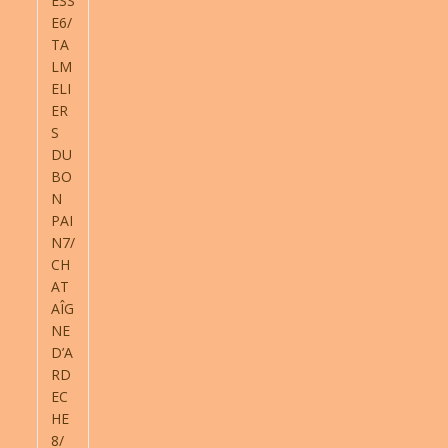
ESS
E6/
TA
LM
ELI
ER
S
DU
BO
N
PAI
N7/
CH
AT
AÎG
NE
D’A
RD
EC
HE
8/