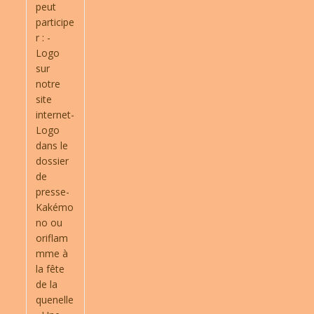
peut
participe
r : -
Logo
sur
notre
site
internet-
Logo
dans le
dossier
de
presse-
Kakémo
no ou
oriflam
mme à
la fête
de la
quenelle