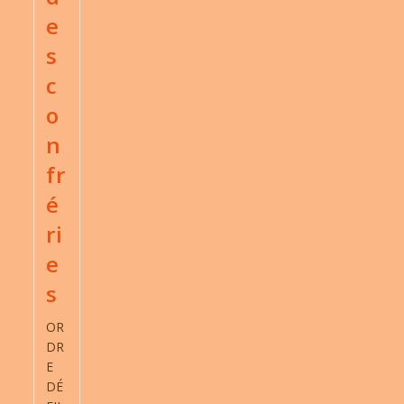
e
s
c
o
n
fr
é
ri
e
s
OR
DR
E
DÉ