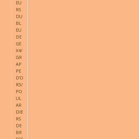
EU
RS
DU
BL
EU
DE
GE
X4/
GR
AP
PE
D’O
R5/
PO
UL
AR
DIE
RS
DE
BR