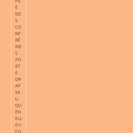
FIL
É
DE
S
CO
NF
RÉ
RIE
S
PO
RT
E
DR
AP
EA
U
QU
EN
ELL
E1/
CO